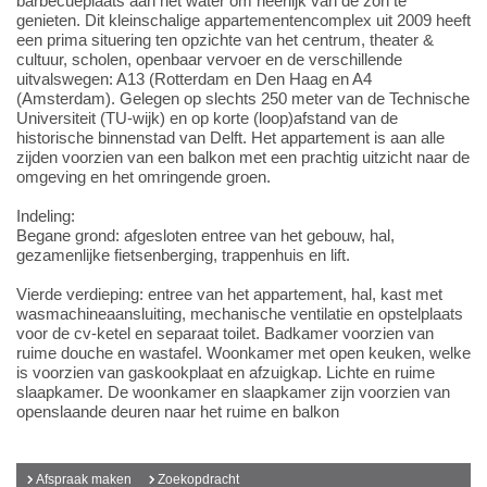
barbecueplaats aan het water om heerlijk van de zon te
genieten. Dit kleinschalige appartementencomplex uit 2009 heeft
een prima situering ten opzichte van het centrum, theater &
cultuur, scholen, openbaar vervoer en de verschillende
uitvalswegen: A13 (Rotterdam en Den Haag en A4
(Amsterdam). Gelegen op slechts 250 meter van de Technische
Universiteit (TU-wijk) en op korte (loop)afstand van de
historische binnenstad van Delft. Het appartement is aan alle
zijden voorzien van een balkon met een prachtig uitzicht naar de
omgeving en het omringende groen.
Indeling:
Begane grond: afgesloten entree van het gebouw, hal,
gezamenlijke fietsenberging, trappenhuis en lift.
Vierde verdieping: entree van het appartement, hal, kast met
wasmachineaansluiting, mechanische ventilatie en opstelplaats
voor de cv-ketel en separaat toilet. Badkamer voorzien van
ruime douche en wastafel. Woonkamer met open keuken, welke
is voorzien van gaskookplaat en afzuigkap. Lichte en ruime
slaapkamer. De woonkamer en slaapkamer zijn voorzien van
openslaande deuren naar het ruime en balkon
Afspraak maken
Zoekopdracht