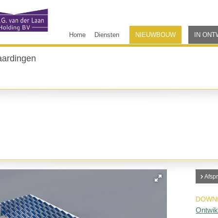
Home
Diensten
NIEUWBOUW
IN ONT
aardingen
Afsp
DOWN
Ontwik