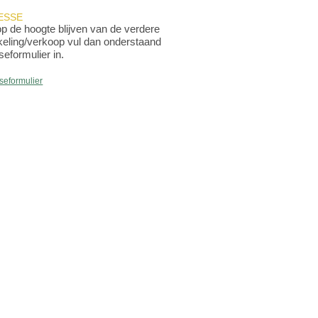
ESSE
op de hoogte blijven van de verdere
keling/verkoop vul dan onderstaand
seformulier in.
sseformulier