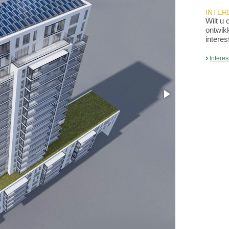
INTER
Wilt u 
ontwik
interes
Intere