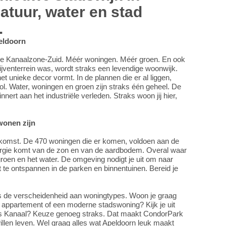
atuur, water en stad
.
eldoorn
de Kanaalzone-Zuid. Méér woningen. Méér groen. En ook
ijventerrein was, wordt straks een levendige woonwijk.
t unieke decor vormt. In de plannen die er al liggen,
rol. Water, woningen en groen zijn straks één geheel. De
innert aan het industriële verleden. Straks woon jij hier,
wonen zijn
komst. De 470 woningen die er komen, voldoen aan de
rgie komt van de zon en van de aardbodem. Overal waar
groen en het water. De omgeving nodigt je uit om naar
t te ontspannen in de parken en binnentuinen. Bereid je
s de verscheidenheid aan woningtypes. Woon je graag
 appartement of een moderne stadswoning? Kijk je uit
rns Kanaal? Keuze genoeg straks. Dat maakt CondorPark
illen leven. Wel graag alles wat Apeldoorn leuk maakt