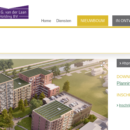
Home
Diensten
NIEUWBOUW
IN ONT
Afsp
DOWN
Planni
INSCH
Inschri