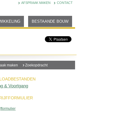
AFSPRAAK MAKEN
CONTACT
WIKKELING
BESTAANDE BOUW
raak maken
Zoekopdracht
LOADBESTANDEN
ng & Voortgang
RIJFFORMULIER
jfformulier